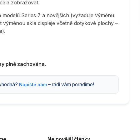
zcela zobrazovat.
á modelů Series 7 a novějších (vyžaduje výměnu
šit výměnou skla displeje včetně dotykové plochy –
a).
ay plně zachována.
s vhodná?
– rádi vám poradíme!
Napište nám
eme
Nejnovější články