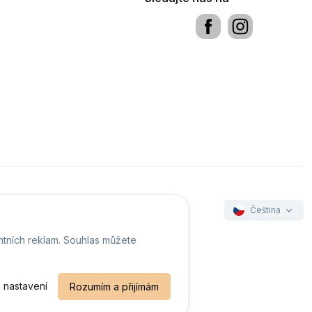
Čeština
ntních reklam. Souhlas můžete
ookies
 nastavení
Rozumím a přijímám