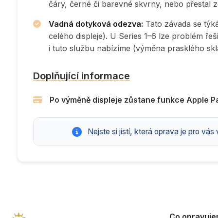
čáry, černé či barevné skvrny, nebo přestal 
Vadná dotyková odezva:
Tato závada se týk
celého displeje). U Series 1–6 lze problém ře
i tuto službu nabízíme (výměna prasklého skl
Doplňující informace
Po výměně displeje zůstane funkce Apple P
Nejste si jistí, která oprava je pro vá
Co opravuj