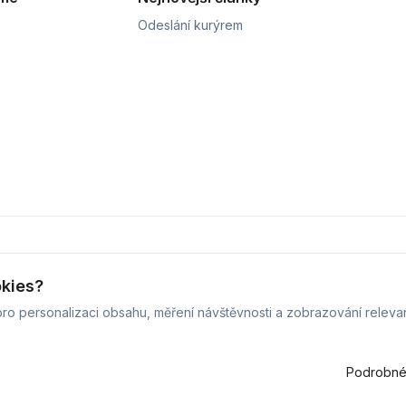
Odeslání kurýrem
okies?
ro personalizaci obsahu, měření návštěvnosti a zobrazování releva
vis Defix - 2026 -
Všechna práva vyhrazena.
-
Změnit preference c
Běžíme na
MyRepair.app
Podrobné