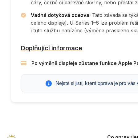
čáry, černé či barevné skvrny, nebo přestal 
Vadná dotyková odezva:
Tato závada se týk
celého displeje). U Series 1–6 lze problém ře
i tuto službu nabízíme (výměna prasklého skl
Doplňující informace
Po výměně displeje zůstane funkce Apple P
Nejste si jistí, která oprava je pro vá
Co opravuj