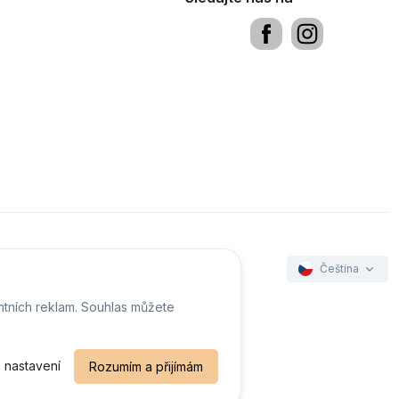
Čeština
ntních reklam. Souhlas můžete
ookies
 nastavení
Rozumím a přijímám