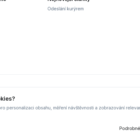
Odeslání kurýrem
okies?
ro personalizaci obsahu, měření návštěvnosti a zobrazování releva
vis Defix - 2026 -
Všechna práva vyhrazena.
-
Změnit preference c
Běžíme na
MyRepair.app
Podrobné