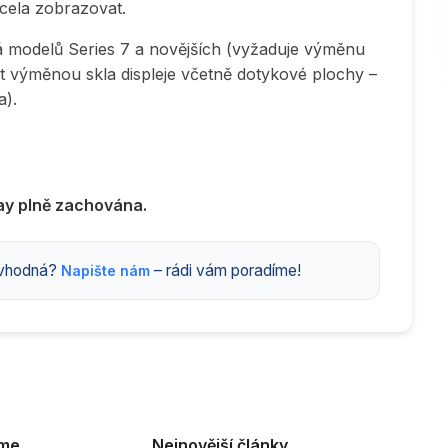
zcela zobrazovat.
á modelů Series 7 a novějších (vyžaduje výměnu
šit výměnou skla displeje včetně dotykové plochy –
a).
ay plně zachována.
s vhodná?
– rádi vám poradíme!
Napište nám
eme
Nejnovější články