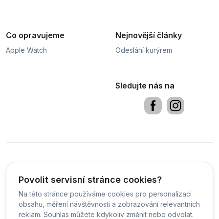
Co opravujeme
Nejnovější články
Apple Watch
Odeslání kurýrem
Sledujte nás na
Obchodní podmínky
Sledování stavu zakázky
PDF
Povolit servisní stránce cookies?
Na této stránce používáme cookies pro personalizaci
Čeština
obsahu, měření návštěvnosti a zobrazování relevantních
reklam. Souhlas můžete kdykoliv změnit nebo odvolat.