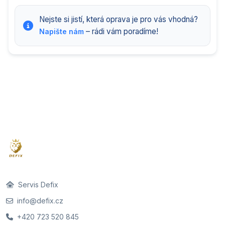
Nejste si jistí, která oprava je pro vás vhodná?
– rádi vám poradíme!
Napište nám
Servis Defix
info@defix.cz
+420 723 520 845