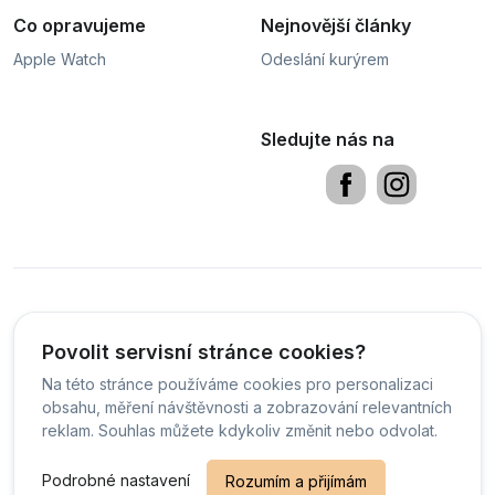
Co opravujeme
Nejnovější články
Apple Watch
Odeslání kurýrem
Sledujte nás na
Obchodní podmínky
Sledování stavu zakázky
PDF
Povolit servisní stránce cookies?
Na této stránce používáme cookies pro personalizaci
Čeština
obsahu, měření návštěvnosti a zobrazování relevantních
reklam. Souhlas můžete kdykoliv změnit nebo odvolat.
© Servis Defix - 2026 -
Všechna práva vyhrazena.
-
Podrobné nastavení
Rozumím a přijímám
Změnit preference cookies