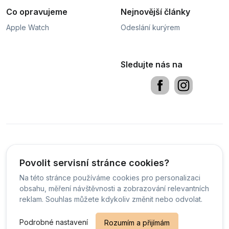
Co opravujeme
Nejnovější články
Apple Watch
Odeslání kurýrem
Sledujte nás na
Obchodní podmínky
Sledování stavu zakázky
PDF
Povolit servisní stránce cookies?
Na této stránce používáme cookies pro personalizaci
Čeština
obsahu, měření návštěvnosti a zobrazování relevantních
reklam. Souhlas můžete kdykoliv změnit nebo odvolat.
© Servis Defix - 2026 -
Všechna práva vyhrazena.
-
Podrobné nastavení
Rozumím a přijímám
Změnit preference cookies